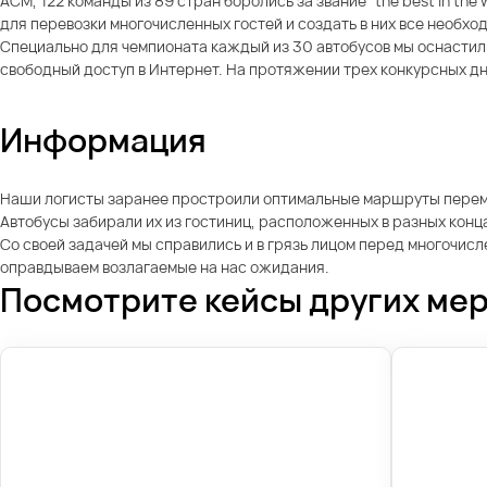
ACM, 122 команды из 89 стран боролись за звание “the best in th
для перевозки многочисленных гостей и создать в них все необхо
Специально для чемпионата каждый из 30 автобусов мы оснастили 
свободный доступ в Интернет. На протяжении трех конкурсных дн
Информация
Наши логисты заранее простроили оптимальные маршруты перемещ
Автобусы забирали их из гостиниц, расположенных в разных конц
Со своей задачей мы справились и в грязь лицом перед многочис
оправдываем возлагаемые на нас ожидания.
Посмотрите кейсы других ме