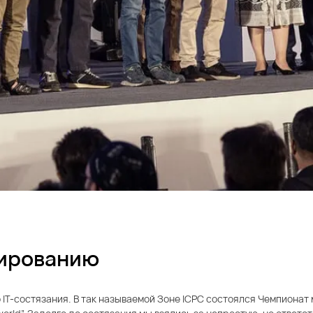
мированию
о IT-состязания. В так называемой Зоне ICPC состоялся Чемпиона