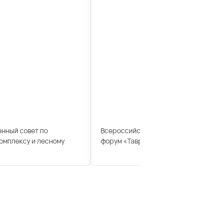
енный совет по
Всероссийский молодежный образ
мплексу и лесному
форум «Таврида»