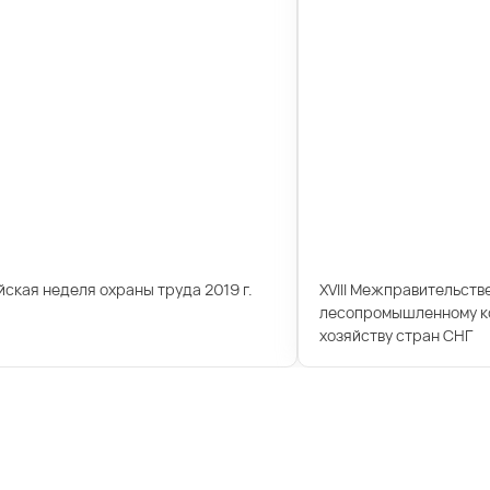
ская неделя охраны труда 2019 г.
XVIII Межправительств
лесопромышленному ко
хозяйству стран СНГ