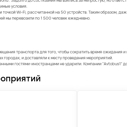
e world”. Задолго до состязания мы взялись за непростую, но отве
димые условия.
точкой Wi-Fi, рассчитанной на 50 устройств. Таким образом, даж
ей мы перевозили по 1 500 человек ежедневно.
ения транспорта для того, чтобы сократить время ожидания и в
ах городах, и доставляли к месту проведения мероприятий.
ленными гостями-иностранцами не ударили. Компании "Avtobus1" д
роприятий