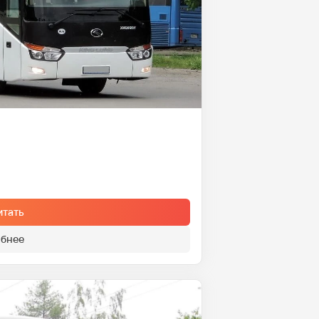
итать
бнее