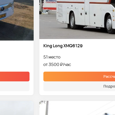
King Long XMQ6129
51 место
от 3500 ₽
Рассч
Подро