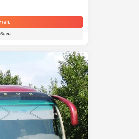
итать
бнее