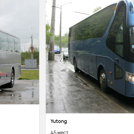
Yutong
45 мест