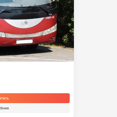
итать
бнее