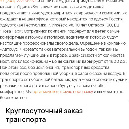
+7 (341) 277-65-61
, и наши сотрудники примут заказ уточнив все
нюансы. Однако большинство педагогов и родителей
предпочитают лично удостовериться в серьезности компании, их
ожидают в нашем офисе, который находится по адресу Россия,
Удмуртская Республика, г. Ижевск, ул. 10 лет Октября, 60, БЦ
"Нова Парк". Сотрудники компании подберут для детей самые
комфортные автобусы автопарка, водителями которых будут
настоящие профессионалы своего дела. Обращение в компанию
«Автобус1» чревато также материальной выгодой, так как мы
предлагаем лучшие цены в городе. В зависимости от количества
мест, его классификации – цены компании варьируют от 1800 до .
При этом, все, без исключения, транспортные средства
подаются после проделанной уборки, в салоне свежий воздух. В
транспорте есть большой багажник, куда можно сложить сумки и
рюкзаки, отчего дети в салоне будут чувствовать себя
комфортнее. Мы
организуем детскую перевозку
и вы можете не
беспокоиться.
Круглосуточный заказ
транспорта