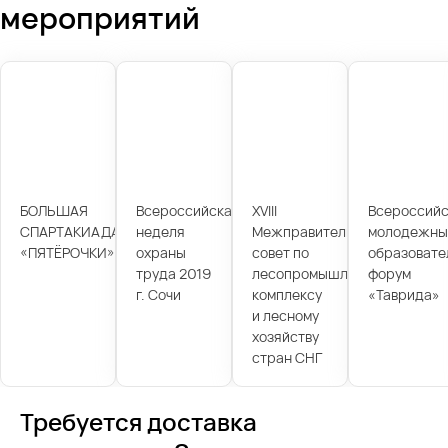
мероприятий
БОЛЬШАЯ
Всероссийская
XVIII
Всероссийс
СПАРТАКИАДА
неделя
Межправительственный
молодежны
«ПЯТЁРОЧКИ»
охраны
совет по
образовате
труда 2019
лесопромышленному
форум
г. Сочи
комплексу
«Таврида»
и лесному
хозяйству
стран СНГ
Требуется доставка