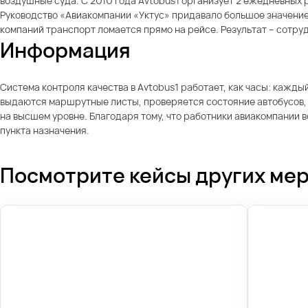
воздушные суда. С 2010 года Avtobus1 организует 2 ежедневных 
Руководство «Авиакомпании «Уктус» придавало большое значение
компаний транспорт ломается прямо на рейсе. Результат – сотруд
Информация
Система контроля качества в Avtobus1 работает, как часы: кажд
выдаются маршрутные листы, проверяется состояние автобусов, к
на высшем уровне. Благодаря тому, что работники авиакомпании 
пункта назначения.
Посмотрите кейсы других ме