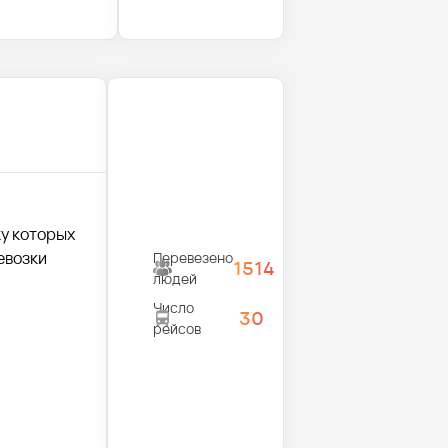
у которых
евозки
Перевезено
1514
людей
Число
30
рейсов