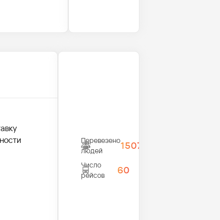
тавку
жности
Перевезено
1507
людей
Число
60
рейсов