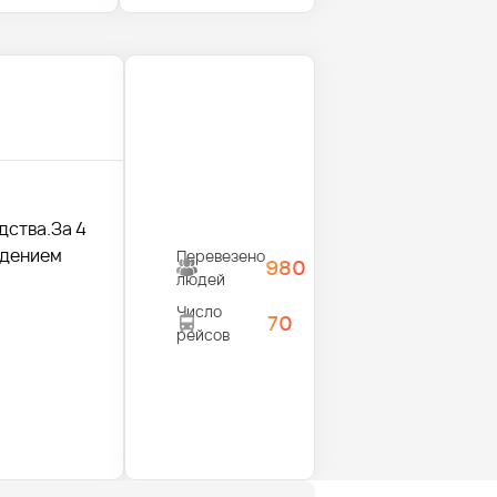
дства.За 4
ждением
Перевезено
980
людей
Число
70
рейсов