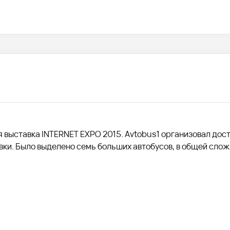
я выставка INTERNET EXPO 2015. Avtobus1 организовал дос
вки. Было выделено семь больших автобусов, в общей сло