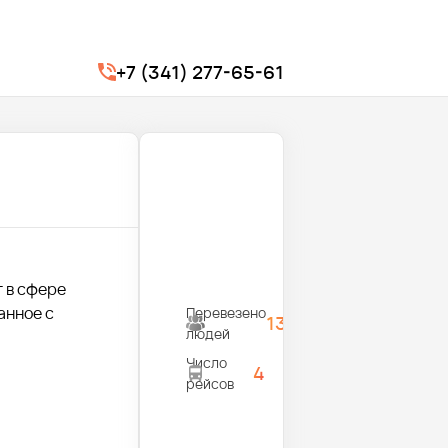
+7 (341) 277-65-61
г в сфере
анное с
Перевезено
1300
людей
Число
4
рейсов