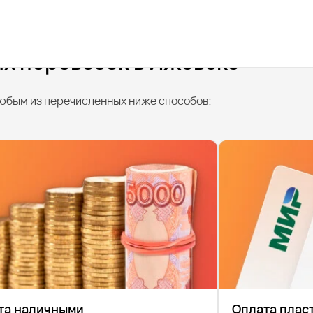
х перевозок в Ижевске
юбым из перечисленных ниже способов:
та наличными
Оплата плас