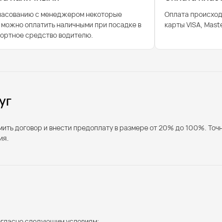
ласованию с менеджером некоторые
Оплата происход
 можно оплатить наличными при посадке в
карты VISA, Mast
ортное средство водителю.
уг
ть договор и внести предоплату в размере от 20% до 100%. Точн
ия.
согласно следующим условиям: