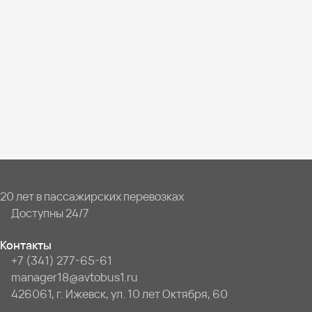
20 лет в пассажирских перевозках
Доступны 24/7
Контакты
+7 (341) 277-65-61
manager18@avtobus1.ru
426061, г. Ижевск, ул. 10 лет Октября, 60